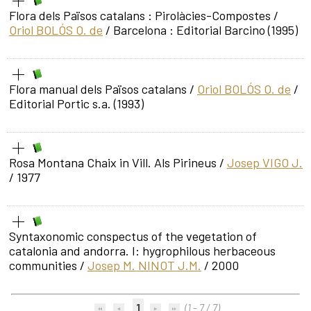
Flora dels Països catalans : Pirolàcies-Compostes
/
Oriol BOLÓS O. de
/ Barcelona : Editorial Barcino (1995)
Flora manual dels Països catalans
/
Oriol BOLÓS O. de
/
Editorial Portic s.a. (1993)
Rosa Montana Chaix in Vill. Als Pirineus
/
Josep VIGO J.
/ 1977
Syntaxonomic conspectus of the vegetation of
catalonia and andorra. I: hygrophilous herbaceous
communities
/
Josep M. NINOT J.M.
/ 2000
1
(1 - 7 / 7)