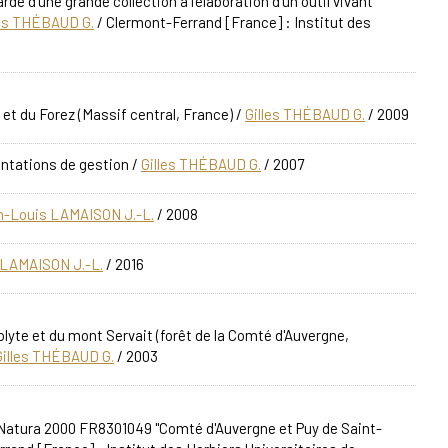
de d'une grande collection à l'élaboration d'un outil vivant
les THÉBAUD G.
/ Clermont-Ferrand [France] : Institut des
et du Forez (Massif central, France)
/
Gilles THÉBAUD G.
/ 2009
entations de gestion
/
Gilles THÉBAUD G.
/ 2007
n-Louis LAMAISON J.-L.
/ 2008
 LAMAISON J.-L.
/ 2016
lyte et du mont Servait (forêt de la Comté d'Auvergne,
Gilles THÉBAUD G.
/ 2003
 Natura 2000 FR8301049 "Comté d'Auvergne et Puy de Saint-