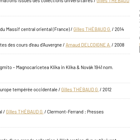
rmations issues des collections universitaires
/
Gilles THÉBAUD
 Massif central oriental (France)
/
Gilles THÉBAUD G.
/ 2014
es des cours d'eau d'Auvergne
/
Arnaud DELCOIGNE A.
/ 2008
gmito – Magnocaricetea Klika in Klika & Novák 1941 nom.
'Europe tempérée occidentale
/
Gilles THÉBAUD G.
/ 2012
al
/
Gilles THÉBAUD G.
/ Clermont-Ferrand : Presses