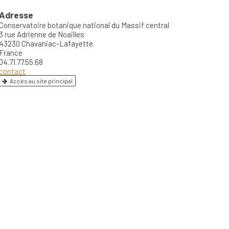
Adresse
Conservatoire botanique national du Massif central
3 rue Adrienne de Noailles
43230 Chavaniac-Lafayette
France
04.71.77.55.68
contact
Accès au site principal