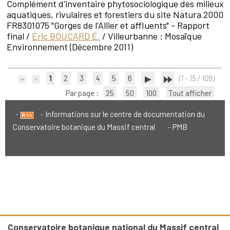
Complément d'inventaire phytosociologique des milieux
aquatiques, rivulaires et forestiers du site Natura 2000
FR8301075 "Gorges de l'Allier et affluents" - Rapport
final
/
Éric BOUCARD É.
/ Villeurbanne : Mosaïque
Environnement (Décembre 2011)
1
2
3
4
5
6
(1 - 15 / 109)
Par page :
25
50
100
Tout afficher
Informations sur le centre de documentation du
Conservatoire botanique du Massif central
PMB
Conservatoire botanique national du Massif central