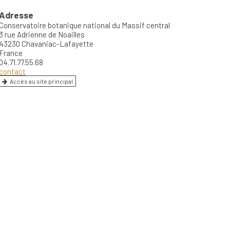
Adresse
Conservatoire botanique national du Massif central
3 rue Adrienne de Noailles
43230 Chavaniac-Lafayette
France
04.71.77.55.68
contact
Accès au site principal