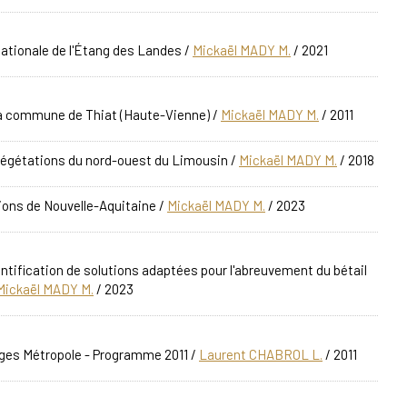
nationale de l'Étang des Landes
/
Mickaël MADY M.
/ 2021
la commune de Thiat (Haute-Vienne)
/
Mickaël MADY M.
/ 2011
 végétations du nord-ouest du Limousin
/
Mickaël MADY M.
/ 2018
tions de Nouvelle-Aquitaine
/
Mickaël MADY M.
/ 2023
tification de solutions adaptées pour l'abreuvement du bétail
Mickaël MADY M.
/ 2023
ges Métropole - Programme 2011
/
Laurent CHABROL L.
/ 2011