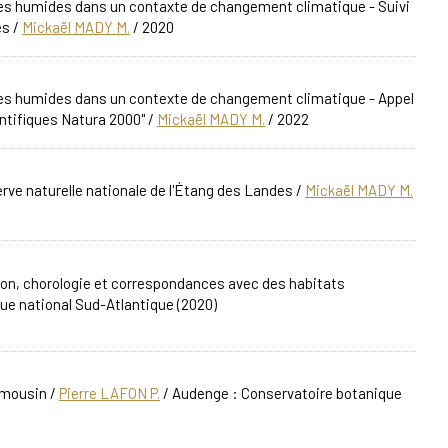
ones humides dans un contaxte de changement climatique - Suivi
es
/
Mickaël MADY M.
/ 2020
ones humides dans un contexte de changement climatique - Appel
ntifiques Natura 2000"
/
Mickaël MADY M.
/ 2022
ve naturelle nationale de l'Étang des Landes
/
Mickaël MADY M.
ion, chorologie et correspondances avec des habitats
ue national Sud-Atlantique (2020)
Limousin
/
Pierre LAFON P.
/ Audenge : Conservatoire botanique