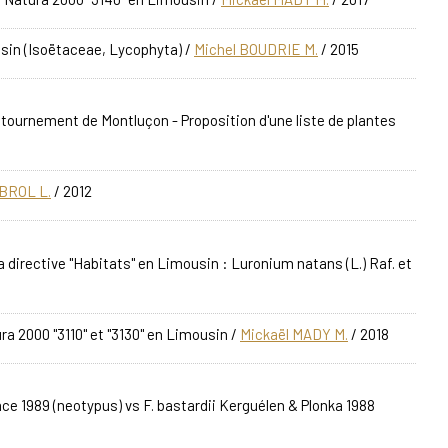
sin (Isoëtaceae, Lycophyta)
/
Michel BOUDRIE M.
/ 2015
ontournement de Montluçon - Proposition d'une liste de plantes
BROL L.
/ 2012
a directive "Habitats" en Limousin : Luronium natans (L.) Raf. et
ra 2000 "3110" et "3130" en Limousin
/
Mickaël MADY M.
/ 2018
ce 1989 (neotypus) vs F. bastardii Kerguélen & Plonka 1988