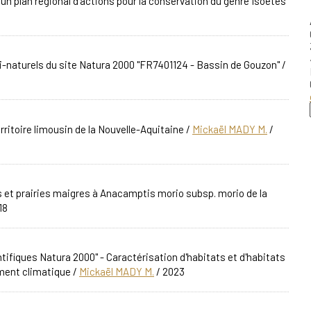
un plan régional d'actions pour la conservation du genre Isoetes
emi-naturels du site Natura 2000 "FR7401124 - Bassin de Gouzon"
/
ritoire limousin de la Nouvelle-Aquitaine
/
Mickaël MADY M.
/
es et prairies maigres à Anacamptis morio subsp. morio de la
18
tifiques Natura 2000" - Caractérisation d'habitats et d'habitats
ment climatique
/
Mickaël MADY M.
/ 2023