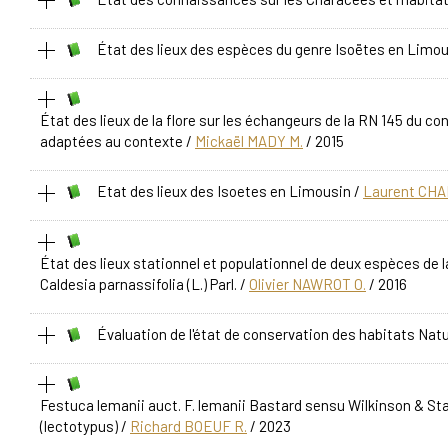
État des lieux des espèces du genre Isoëtes en Limou
État des lieux de la flore sur les échangeurs de la RN 145 du c
adaptées au contexte
/
Mickaël MADY M.
/ 2015
Etat des lieux des Isoetes en Limousin
/
Laurent CHA
État des lieux stationnel et populationnel de deux espèces de l
Caldesia parnassifolia (L.) Parl.
/
Olivier NAWROT O.
/ 2016
Évaluation de l'état de conservation des habitats Natu
Festuca lemanii auct. F. lemanii Bastard sensu Wilkinson & Sta
(lectotypus)
/
Richard BOEUF R.
/ 2023