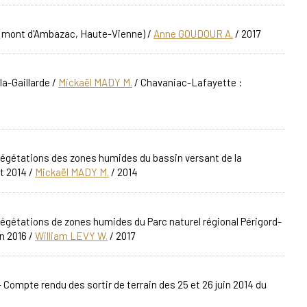
re (mont d'Ambazac, Haute-Vienne)
/
Anne GOUDOUR A.
/ 2017
la-Gaillarde
/
Mickaël MADY M.
/ Chavaniac-Lafayette :
égétations des zones humides du bassin versant de la
et 2014
/
Mickaël MADY M.
/ 2014
égétations de zones humides du Parc naturel régional Périgord-
in 2016
/
William LEVY W.
/ 2017
 Compte rendu des sortir de terrain des 25 et 26 juin 2014 du