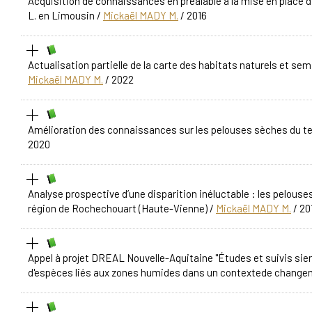
Acquisition de connaissances en préalable à la mise en place d'
L. en Limousin
/
Mickaël MADY M.
/ 2016
Actualisation partielle de la carte des habitats naturels et s
Mickaël MADY M.
/ 2022
Amélioration des connaissances sur les pelouses sèches du ter
2020
Analyse prospective d’une disparition inéluctable : les pelous
région de Rochechouart (Haute-Vienne)
/
Mickaël MADY M.
/ 20
Appel à projet DREAL Nouvelle-Aquitaine "Études et suivis sien
d'espèces liés aux zones humides dans un contextede change