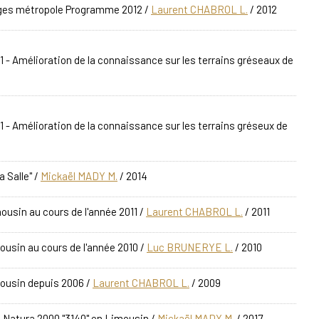
oges métropole Programme 2012
/
Laurent CHABROL L.
/ 2012
1 - Amélioration de la connaissance sur les terrains gréseaux de
1 - Amélioration de la connaissance sur les terrains gréseux de
a Salle"
/
Mickaël MADY M.
/ 2014
usin au cours de l'année 2011
/
Laurent CHABROL L.
/ 2011
usin au cours de l'année 2010
/
Luc BRUNERYE L.
/ 2010
ousin depuis 2006
/
Laurent CHABROL L.
/ 2009
t Natura 2000 "3140" en Limousin
/
Mickaël MADY M.
/ 2017