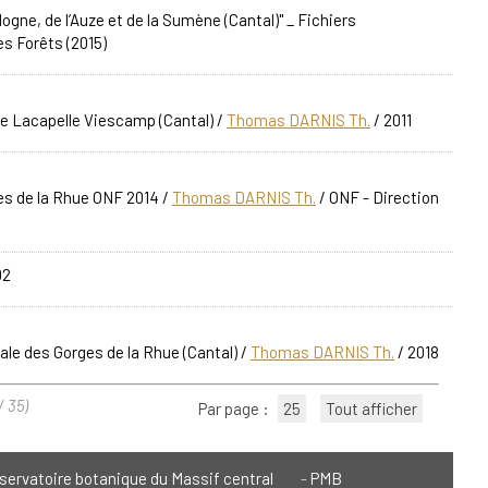
gne, de l’Auze et de la Sumène (Cantal)" _ Fichiers
es Forêts (2015)
de Lacapelle Viescamp (Cantal)
/
Thomas DARNIS Th.
/ 2011
es de la Rhue ONF 2014
/
Thomas DARNIS Th.
/ ONF - Direction
02
ale des Gorges de la Rhue (Cantal)
/
Thomas DARNIS Th.
/ 2018
/ 35)
Par page :
25
Tout afficher
servatoire botanique du Massif central
PMB