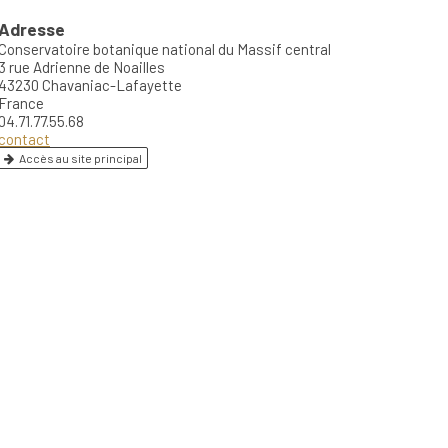
Adresse
Conservatoire botanique national du Massif central
3 rue Adrienne de Noailles
43230 Chavaniac-Lafayette
France
04.71.77.55.68
contact
Accès au site principal