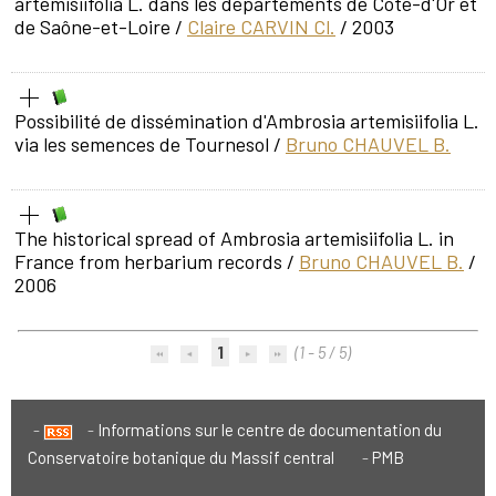
artemisiifolia L. dans les départements de Côte-d'Or et
de Saône-et-Loire
/
Claire CARVIN Cl.
/ 2003
Possibilité de dissémination d'Ambrosia artemisiifolia L.
via les semences de Tournesol
/
Bruno CHAUVEL B.
The historical spread of Ambrosia artemisiifolia L. in
France from herbarium records
/
Bruno CHAUVEL B.
/
2006
1
(1 - 5 / 5)
Informations sur le centre de documentation du
Conservatoire botanique du Massif central
PMB