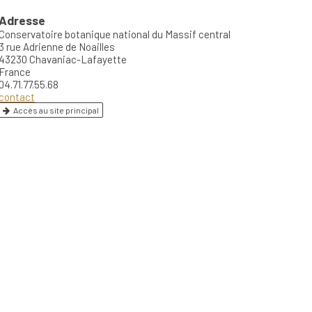
Adresse
Conservatoire botanique national du Massif central
3 rue Adrienne de Noailles
43230 Chavaniac-Lafayette
France
04.71.77.55.68
contact
Accès au site principal