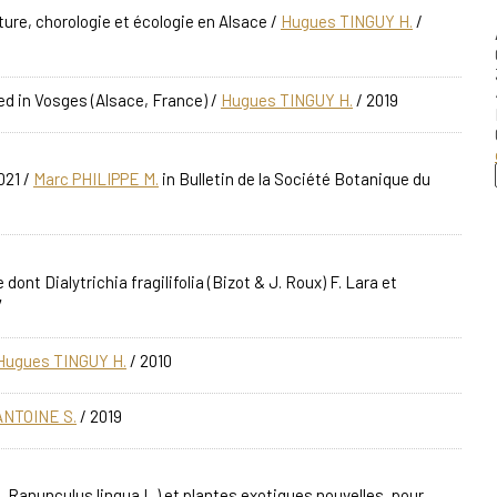
ure, chorologie et écologie en Alsace
/
Hugues TINGUY H.
/
ed in Vosges (Alsace, France)
/
Hugues TINGUY H.
/ 2019
021
/
Marc PHILIPPE M.
in Bulletin de la Société Botanique du
ont Dialytrichia fragilifolia (Bizot & J. Roux) F. Lara et
7
Hugues TINGUY H.
/ 2010
ANTOINE S.
/ 2019
 Ranunculus lingua L.) et plantes exotiques nouvelles, pour