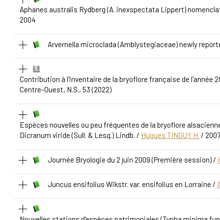
Aphanes australis Rydberg (A. inexspectata Lippert) nomenclat
2004
Arvernella microclada (Amblystegiaceae) newly report
Contribution à l'inventaire de la bryoflore française de l'année 2
Centre-Ouest, N.S., 53 (2022)
Espèces nouvelles ou peu fréquentes de la bryoflore alsacienne d
Dicranum viride (Sull. & Lesq.) Lindb.
/
Hugues TINGUY H.
/ 200
Journée Bryologie du 2 juin 2009 (Première session)
/
Juncus ensifolius Wikstr. var. ensifolius en Lorraine
/
Nouvelles stations d'espèces patrimoniales (Typha minima fun,