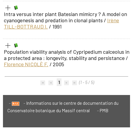
Intra versus inter plant Batesian mimicry ? A model on
cyanogenesis and predation in clonal plants
/
Irène
TILL-BOTTRAUD I.
/ 1991
Population viability analysis of Cypripedium calceolus in
a protected area : longevity, stability and persistance
/
Florence NICOLÈ F.
/ 2005
1
(1 - 5 / 5)
Informations sur le centre de documentation du
Conservatoire botanique du Massif central
PMB