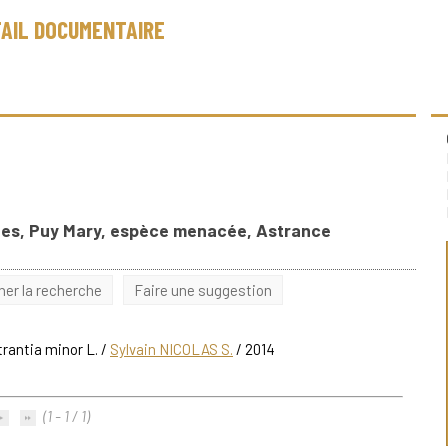
AIL DOCUMENTAIRE
ines, Puy Mary, espèce menacée, Astrance
iner la recherche
Faire une suggestion
trantia minor L.
/
Sylvain NICOLAS S.
/ 2014
(1 - 1 / 1)