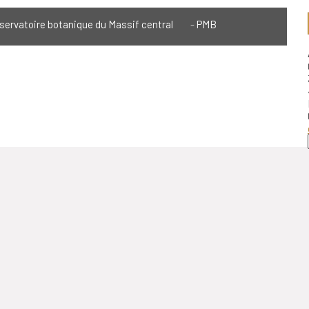
servatoire botanique du Massif central
PMB