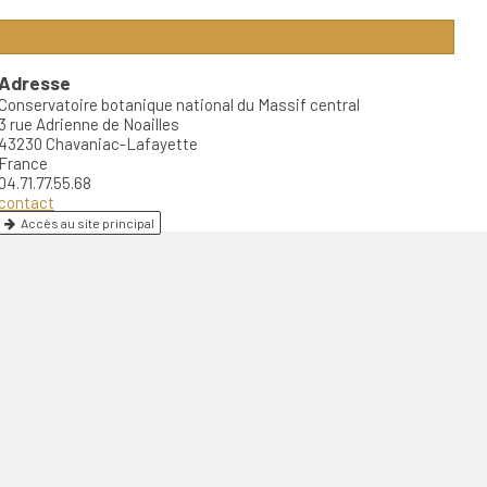
Adresse
Conservatoire botanique national du Massif central
3 rue Adrienne de Noailles
43230 Chavaniac-Lafayette
France
04.71.77.55.68
contact
Accès au site principal