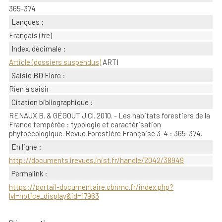
365-374
Langues :
Français (
fre
)
Index. décimale :
Article (dossiers suspendus)
ARTI
Saisie BD Flore :
Rien à saisir
Citation bibliographique :
RENAUX B. & GÉGOUT J.Cl. 2010. - Les habitats forestiers de la
France tempérée : typologie et caractérisation
phytoécologique. Revue Forestière Française 3-4 : 365-374.
En ligne :
http://documents.irevues.inist.fr/handle/2042/38949
Permalink :
https://portail-documentaire.cbnmc.fr/index.php?
lvl=notice_display&id=17963