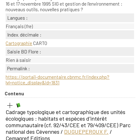
16 et 17 novembre 1995 SIG et gestion de l'environnement :
nouveaus outils, nouvelles pratiques ?
Langues :
Français (
fre
)
Index. décimale :
Cartographie
CARTO
Saisie BD Flore :
Rien à saisir
Permalink :
https://portail-documentaire.cbnmc.fr/index.php?
lvl=notice_display&id=1831
Contenu
Cadrage typologique et cartographique des unités
écologiques : habitats et espèces d'intérêt
communautaire (cf. 92/43/CEE et 79/409/CEE) Parc
national des Cévennes
/
DUGUEPEROUX F.
/
Cemagref Editions