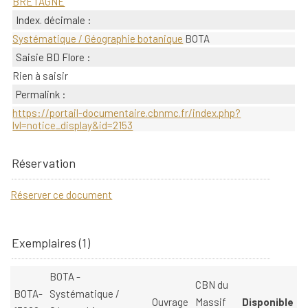
BRETAGNE
Index. décimale :
Systématique / Géographie botanique
BOTA
Saisie BD Flore :
Rien à saisir
Permalink :
https://portail-documentaire.cbnmc.fr/index.php?
lvl=notice_display&id=2153
Réservation
Réserver ce document
Exemplaires (1)
BOTA -
CBN du
BOTA-
Systématique /
Ouvrage
Massif
Disponible