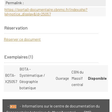
Permalink :
https://portail-documentaire.cbnmc.fr/index.php?
lvl=notice_display&id=25057
Réservation
Réserver ce document
Exemplaires (1)
BOTA -
CBN du
BOTA-
Systématique /
Ouvrage
Massif
Disponible
X25057
Géographie
central
botanique
Informations sur le centre de documentation du