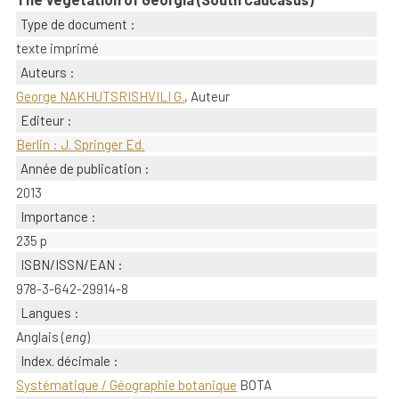
Type de document :
texte imprimé
Auteurs :
George NAKHUTSRISHVILI G.
, Auteur
Editeur :
Berlin : J. Springer Ed.
Année de publication :
2013
Importance :
235 p
ISBN/ISSN/EAN :
978-3-642-29914-8
Langues :
Anglais (
eng
)
Index. décimale :
Systématique / Géographie botanique
BOTA