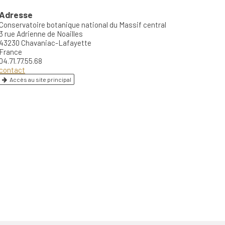
Adresse
Conservatoire botanique national du Massif central
3 rue Adrienne de Noailles
43230 Chavaniac-Lafayette
France
04.71.77.55.68
contact
Accès au site principal