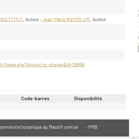
NSETTITI F.
, Auteur ;
Jean-Marie ROYER J.M.
, Auteur
fr/index.php?lvl=notice_display&id=26856
Code-barres
Disponibilité
servatoire botanique du Massif central
PMB