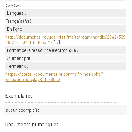
331-364
Langues :
Français (
fre
)
En ligne :
http://documents.irevues.inist.fr/bitstream/handle/2042/389
48/331_364_HD_N.pdf?s
[...]
Format de la ressource électronique :
Doument pdf
Permalink :
https://portail-documentaire.cbnmc.fr/index.php?
lvl=notice_display&id=26922
Exemplaires
aucun exemplaire
Documents numériques