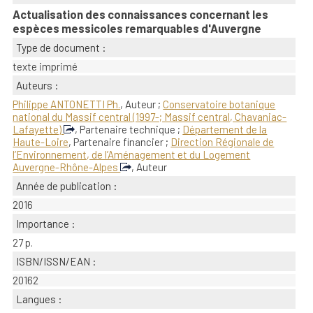
Actualisation des connaissances concernant les
espèces messicoles remarquables d'Auvergne
Type de document :
texte imprimé
Auteurs :
Philippe ANTONETTI Ph.
, Auteur ;
Conservatoire botanique
national du Massif central (1997-; Massif central, Chavaniac-
Lafayette)
, Partenaire technique ;
Département de la
Haute-Loire
, Partenaire financier ;
Direction Régionale de
l’Environnement, de l’Aménagement et du Logement
Auvergne-Rhône-Alpes
, Auteur
Année de publication :
2016
Importance :
27 p.
ISBN/ISSN/EAN :
20162
Langues :