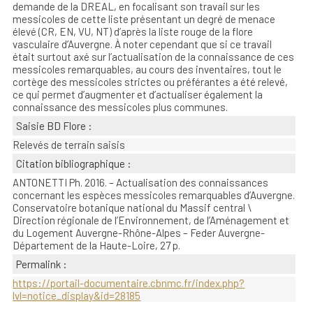
demande de la DREAL, en focalisant son travail sur les
messicoles de cette liste présentant un degré de menace
élevé (CR, EN, VU, NT) d’après la liste rouge de la flore
vasculaire d’Auvergne. À noter cependant que si ce travail
était surtout axé sur l’actualisation de la connaissance de ces
messicoles remarquables, au cours des inventaires, tout le
cortège des messicoles strictes ou préférantes a été relevé,
ce qui permet d’augmenter et d’actualiser également la
connaissance des messicoles plus communes.
Saisie BD Flore :
Relevés de terrain saisis
Citation bibliographique :
ANTONETTI Ph. 2016. – Actualisation des connaissances
concernant les espèces messicoles remarquables d’Auvergne.
Conservatoire botanique national du Massif central \
Direction régionale de l’Environnement, de l’Aménagement et
du Logement Auvergne-Rhône-Alpes – Feder Auvergne-
Département de la Haute-Loire, 27 p.
Permalink :
https://portail-documentaire.cbnmc.fr/index.php?
lvl=notice_display&id=28185