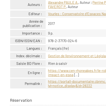
Alexandre PAULE A.
, Auteur ;
Perrine 
Auteurs :
FAVEROT P.
, Auteur
Editeur :
Vourles : Conservatoire d'Espaces N
Année de
2017
publication :
Importance :
9 p.
ISBN/ISSN/EAN :
978-2-37170-024-6
Langues :
Français (
fre
)
Index. décimale :
Gestion de l'environnement et Législa
Saisie BD Flore :
Rien à saisir
https://www.cen-rhonealpes.fr/le-rob
En ligne :
impact-en-espa
[...]
https://portail-documentaire.cbnmc.
Permalink :
lvl=notice_display&id=28222
Réservation