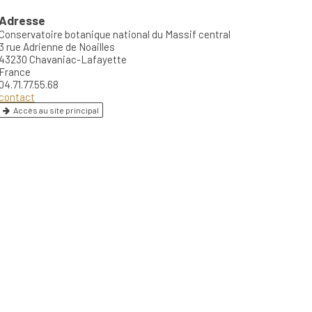
Adresse
Conservatoire botanique national du Massif central
3 rue Adrienne de Noailles
43230 Chavaniac-Lafayette
France
04.71.77.55.68
contact
Accès au site principal