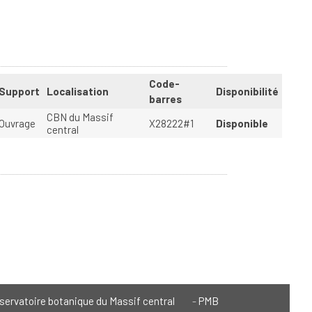
Code-
Support
Localisation
Disponibilité
barres
CBN du Massif
Ouvrage
X28222#1
Disponible
central
servatoire botanique du Massif central
PMB