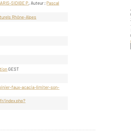
PARIS-SIDIBE P.
, Auteur ;
Pascal
aturels Rhône-Alpes
tion
GEST
inier-faux-acacia-limiter-son-
fr/index.php?