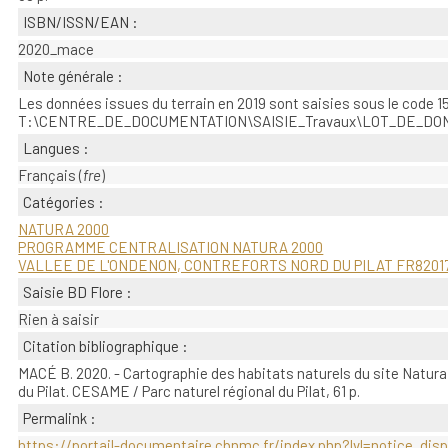
ISBN/ISSN/EAN :
2020_mace
Note générale :
Les données issues du terrain en 2019 sont saisies sous le code 1
T:\CENTRE_DE_DOCUMENTATION\SAISIE_Travaux\LOT_DE_DONN
Langues :
Français (
fre
)
Catégories :
NATURA 2000
PROGRAMME CENTRALISATION NATURA 2000
VALLEE DE L'ONDENON, CONTREFORTS NORD DU PILAT FR8201
Saisie BD Flore :
Rien à saisir
Citation bibliographique :
MACÉ B. 2020. - Cartographie des habitats naturels du site Natura
du Pilat. CESAME / Parc naturel régional du Pilat, 61 p.
Permalink :
https://portail-documentaire.cbnmc.fr/index.php?lvl=notice_dis