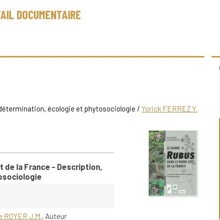
AIL DOCUMENTAIRE
détermination, écologie et phytosociologie
/
Yorick FERREZ Y.
 de la France - Description,
osociologie
e ROYER J.M.
, Auteur