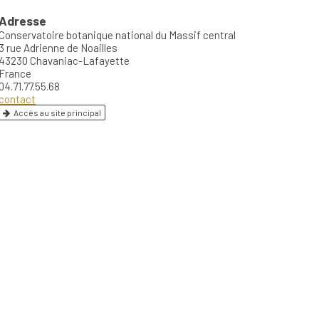
Adresse
Conservatoire botanique national du Massif central
3 rue Adrienne de Noailles
43230 Chavaniac-Lafayette
France
04.71.77.55.68
contact
Accès au site principal