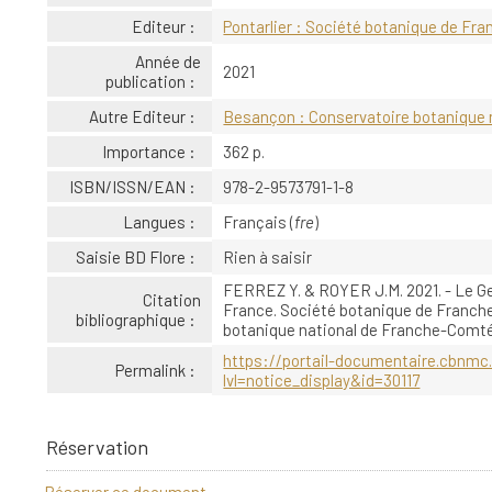
Editeur :
Pontarlier : Société botanique de F
Année de
2021
publication :
Autre Editeur :
Besançon : Conservatoire botanique
Importance :
362 p.
ISBN/ISSN/EAN :
978-2-9573791-1-8
Langues :
Français (
fre
)
Saisie BD Flore :
Rien à saisir
FERREZ Y. & ROYER J.M. 2021. - Le G
Citation
France. Société botanique de Franch
bibliographique :
botanique national de Franche-Comté
https://portail-documentaire.cbnmc.
Permalink :
lvl=notice_display&id=30117
Réservation