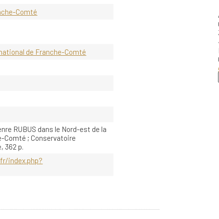
ranche-Comté
 national de Franche-Comté
enre RUBUS dans le Nord-est de la
e-Comté ; Conservatoire
, 362 p.
fr/index.php?