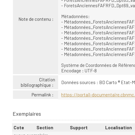
- ForetsAnciennesFAFRFD_Dpt63_va
- ForetsAnciennesFAFRFD_Dpt69_va
Métadonnées:
Note de contenu :
- Métadonnées_ForetsAnciennesFAF
- Métadonnées_ForetsAnciennesFAF
- Métadonnées_ForetsAnciennesFAF
- Métadonnées_ForetsAnciennesFAF
- Métadonnées_ForetsAnciennesFAF
- Métadonnées_ForetsAnciennesFAF
- Métadonnées_ForetsAnciennesFAF
Système de Coordonnées de Référenc
Encodage : UTF-8
Citation
Données sources : BD Carto ® Etat-M
bibliographique :
Permalink :
https://portail-documentaire.cbnmc.
Exemplaires
Cote
Section
Support
Localisation