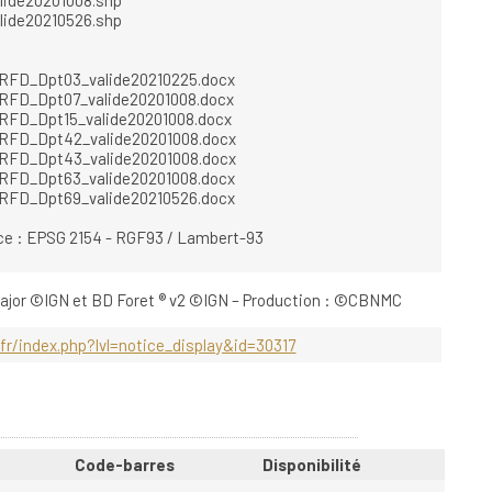
lide20201008.shp
lide20210526.shp
RFD_Dpt03_valide20210225.docx
RFD_Dpt07_valide20201008.docx
RFD_Dpt15_valide20201008.docx
RFD_Dpt42_valide20201008.docx
RFD_Dpt43_valide20201008.docx
RFD_Dpt63_valide20201008.docx
RFD_Dpt69_valide20210526.docx
e : EPSG 2154 - RGF93 / Lambert-93
ajor ©IGN et BD Foret ® v2 ©IGN – Production : ©CBNMC
fr/index.php?lvl=notice_display&id=30317
Code-barres
Disponibilité