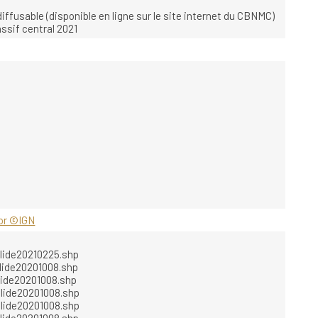
diffusable (disponible en ligne sur le site internet du CBNMC)
sif central 2021
or ©IGN
lide20210225.shp
ide20201008.shp
ide20201008.shp
lide20201008.shp
lide20201008.shp