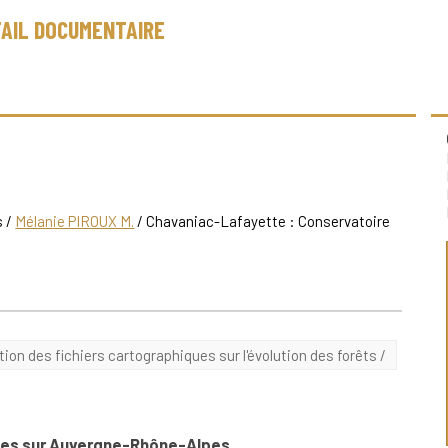
AIL DOCUMENTAIRE
s
/
Mélanie PIROUX M.
/ Chavaniac-Lafayette : Conservatoire
ation des fichiers cartographiques sur l'évolution des forêts
/
nnes sur Auvergne-Rhône-Alpes