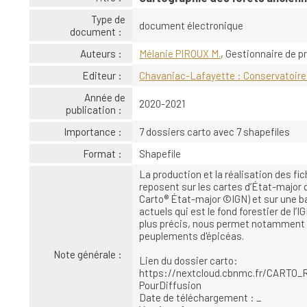
Type de
document électronique
document :
Auteurs :
Mélanie PIROUX M.
, Gestionnaire de p
Editeur :
Chavaniac-Lafayette : Conservatoire 
Année de
2020-2021
publication :
Importance :
7 dossiers carto avec 7 shapefiles
Format :
Shapefile
La production et la réalisation des fi
reposent sur les cartes d’État-major 
Carto® État-major ©IGN) et sur une b
actuels qui est le fond forestier de l
plus précis, nous permet notamment de
peuplements d'épicéas.
Note générale :
Lien du dossier carto:
https://nextcloud.cbnmc.fr/CARTO_
PourDiffusion
Date de téléchargement : _