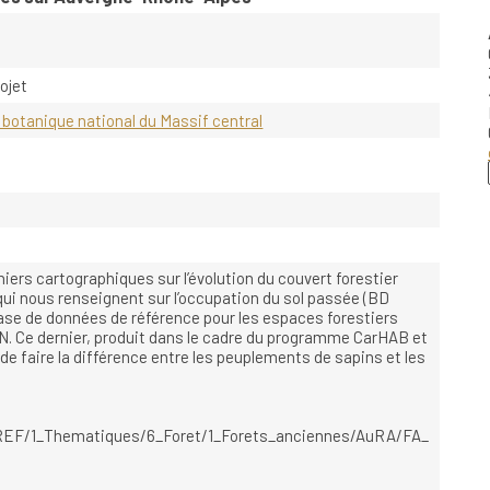
rojet
botanique national du Massif central
chiers cartographiques sur l’évolution du couvert forestier
qui nous renseignent sur l’occupation du sol passée (BD
ase de données de référence pour les espaces forestiers
’IGN. Ce dernier, produit dans le cadre du programme CarHAB et
 faire la différence entre les peuplements de sapins et les
REF/1_Thematiques/6_Foret/1_Forets_anciennes/AuRA/FA_