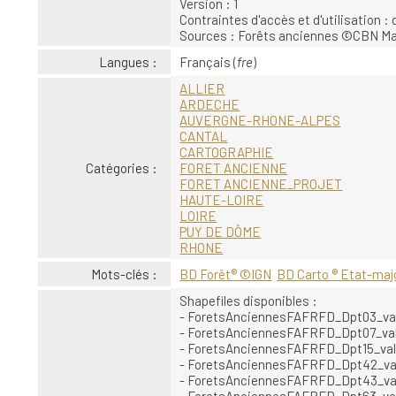
Version : 1
Contraintes d'accès et d'utilisation : 
Sources : Forêts anciennes ©CBN Mas
Langues :
Français (
fre
)
ALLIER
ARDECHE
AUVERGNE-RHONE-ALPES
CANTAL
CARTOGRAPHIE
Catégories :
FORET ANCIENNE
FORET ANCIENNE_PROJET
HAUTE-LOIRE
LOIRE
PUY DE DÔME
RHONE
Mots-clés :
BD Forêt® ©IGN
BD Carto ® Etat-maj
Shapefiles disponibles :
- ForetsAnciennesFAFRFD_Dpt03_va
- ForetsAnciennesFAFRFD_Dpt07_val
- ForetsAnciennesFAFRFD_Dpt15_val
- ForetsAnciennesFAFRFD_Dpt42_va
- ForetsAnciennesFAFRFD_Dpt43_va