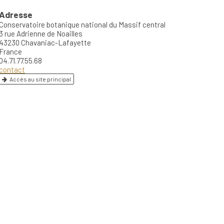
Adresse
Conservatoire botanique national du Massif central
3 rue Adrienne de Noailles
43230 Chavaniac-Lafayette
France
04.71.77.55.68
contact
Accès au site principal