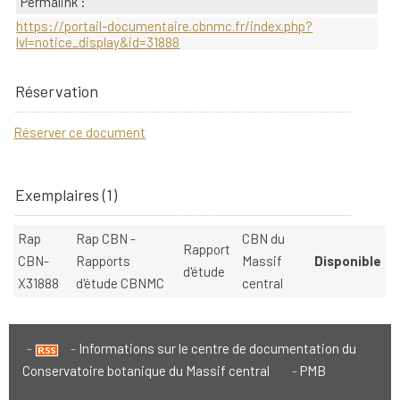
Permalink :
https://portail-documentaire.cbnmc.fr/index.php?
lvl=notice_display&id=31888
Réservation
Réserver ce document
Exemplaires (1)
Rap
Rap CBN -
CBN du
Rapport
CBN-
Rapports
Massif
Disponible
d'étude
X31888
d'étude CBNMC
central
Informations sur le centre de documentation du
Conservatoire botanique du Massif central
PMB