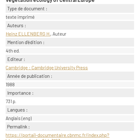
Type de document :
texte imprimé
Auteurs :
Heinz ELLENBERG H.
, Auteur
Mention d'édition :
4th ed.
Editeur :
Cambridge : Cambridge University Press
Année de publication :
1988
Importance :
731 p.
Langues :
Anglais (
eng
)
Permalink :
https://portail-documentaire.cbnmc.fr/index.php?