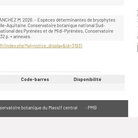
NCHEZ M. 2026. – Espèces déterminantes de bryophytes
lle-Aquitaine. Conservatoire botanique national Sud-
national des Pyrénées et de Midi-Pyrénées, Conservatoire
32 p. + annexes.
fr/index.php?lvl=notice_display&id=31931
Code-barres
Disponibilité
servatoire botanique du Massif central
PMB