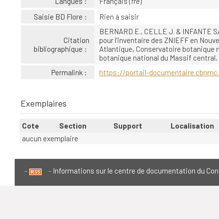
Langues :
Français (
fre
)
Saisie BD Flore :
Rien à saisir
BERNARD E., CELLE J. & INFANTE SA
Citation
pour l’inventaire des ZNIEFF en Nouve
bibliographique :
Atlantique, Conservatoire botanique 
botanique national du Massif central, 
Permalink :
https://portail-documentaire.cbnmc.
Exemplaires
Cote
Section
Support
Localisation
aucun exemplaire
Informations sur le centre de documentation du Con