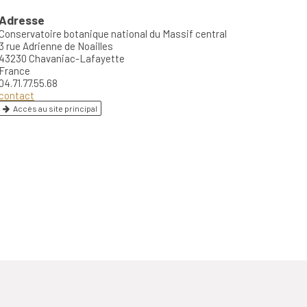
Adresse
Conservatoire botanique national du Massif central
3 rue Adrienne de Noailles
43230 Chavaniac-Lafayette
France
04.71.77.55.68
contact
Accès au site principal