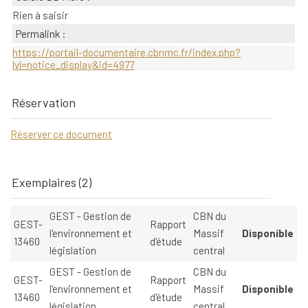
Rien à saisir
Permalink :
https://portail-documentaire.cbnmc.fr/index.php?
lvl=notice_display&id=4977
Réservation
Réserver ce document
Exemplaires (2)
GEST - Gestion de
CBN du
GEST-
Rapport
l'environnement et
Massif
Disponible
13460
d'étude
législation
central
GEST - Gestion de
CBN du
GEST-
Rapport
l'environnement et
Massif
Disponible
13460
d'étude
législation
central