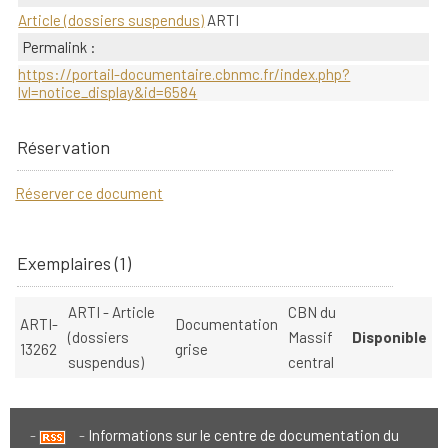
Article (dossiers suspendus)
ARTI
Permalink :
https://portail-documentaire.cbnmc.fr/index.php?
lvl=notice_display&id=6584
Réservation
Réserver ce document
Exemplaires (1)
ARTI - Article
CBN du
ARTI-
Documentation
(dossiers
Massif
Disponible
13262
grise
suspendus)
central
Informations sur le centre de documentation du