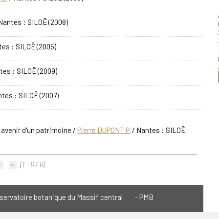
Nantes : SILOË (2008)
tes : SILOË (2005)
tes : SILOË (2009)
tes : SILOË (2007)
t avenir d'un patrimoine
/
Pierre DUPONT P.
/ Nantes : SILOË
(1 - 6 / 6)
servatoire botanique du Massif central
PMB