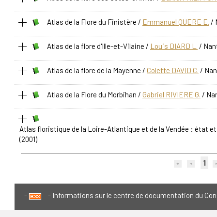
Atlas de la Flore du Finistère
/
Emmanuel QUERE E.
/ 
Atlas de la flore d'Ille-et-Vilaine
/
Louis DIARD L.
/ Nan
Atlas de la flore de la Mayenne
/
Colette DAVID C.
/ Nan
Atlas de la Flore du Morbihan
/
Gabriel RIVIERE G.
/ Nan
Atlas floristique de la Loire-Atlantique et de la Vendée : état e
(2001)
1
Informations sur le centre de documentation du Con