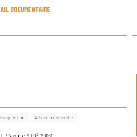
AIL DOCUMENTAIRE
e suggestion
Affiner la recherche
 D.
/ Nantes : SILOË (2006)