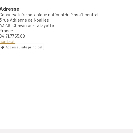
Adresse
Conservatoire botanique national du Massif central
3 rue Adrienne de Noailles
43230 Chavaniac-Lafayette
France
04.71.77.55.68
contact
Accès au site principal