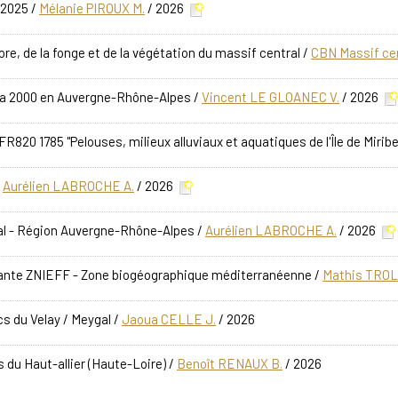
 2025
/
Mélanie PIROUX M.
/ 2026
ore, de la fonge et de la végétation du massif central
/
CBN Massif cen
ura 2000 en Auvergne-Rhône-Alpes
/
Vincent LE GLOANEC V.
/ 2026
R820 1785 "Pelouses, milieux alluviaux et aquatiques de l'Île de Mirib
/
Aurélien LABROCHE A.
/ 2026
ral - Région Auvergne-Rhône-Alpes
/
Aurélien LABROCHE A.
/ 2026
nante ZNIEFF - Zone biogéographique méditerranéenne
/
Mathis TROL
s du Velay / Meygal
/
Jaoua CELLE J.
/ 2026
 du Haut-allier (Haute-Loire)
/
Benoît RENAUX B.
/ 2026