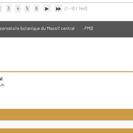
2
3
4
5
6
(1 - 10 / 1441)
servatoire botanique du Massif central
PMB
l
us.