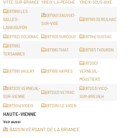
VITTE-SUR-BRIANCE
YRIEIX-LA-PERCHE
YRIEIX-SOUS-AIXE
(87189) LES
(87190) SAUVIAT-
SALLES-
(87191) SEREILHAC
SUR-VIGE
LAVAUGUYON
(87192) SOLIGNAC
(87193) SURDOUX
(87194) SUSSAC
(87195)
(87196) THIAT
(87197) THOURON
TERSANNES
(87200)
(87198) VAULRY
(87199) VAYRES
VERNEUIL-
MOUSTIERS
(87201) VERNEUIL-
(87203) VICQ-
(87202) VEYRAC
SUR-VIENNE
SUR-BREUILH
(87204) VIDEIX
(87205) LE VIGEN
HAUTE-VIENNE
Voir aussi
BASSIN VERSANT DE LA BRIANCE