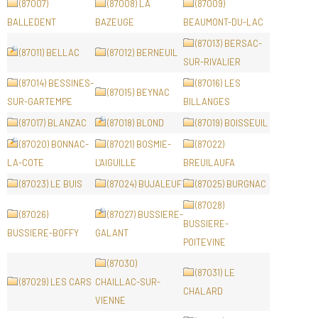
(87007)
(87008) LA
(87009)
BALLEDENT
BAZEUGE
BEAUMONT-DU-LAC
(87013) BERSAC-
(87011) BELLAC
(87012) BERNEUIL
SUR-RIVALIER
(87014) BESSINES-
(87016) LES
(87015) BEYNAC
SUR-GARTEMPE
BILLANGES
(87017) BLANZAC
(87018) BLOND
(87019) BOISSEUIL
(87020) BONNAC-
(87021) BOSMIE-
(87022)
LA-COTE
L'AIGUILLE
BREUILAUFA
(87023) LE BUIS
(87024) BUJALEUF
(87025) BURGNAC
(87028)
(87026)
(87027) BUSSIERE-
BUSSIERE-
BUSSIERE-BOFFY
GALANT
POITEVINE
(87030)
(87031) LE
(87029) LES CARS
CHAILLAC-SUR-
CHALARD
VIENNE