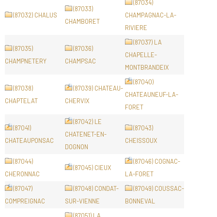
(87034)
(87033)
(87032) CHALUS
CHAMPAGNAC-LA-
CHAMBORET
RIVIERE
(87037) LA
(87035)
(87036)
CHAPELLE-
CHAMPNETERY
CHAMPSAC
MONTBRANDEIX
(87040)
(87038)
(87039) CHATEAU-
CHATEAUNEUF-LA-
CHAPTELAT
CHERVIX
FORET
(87042) LE
(87041)
(87043)
CHATENET-EN-
CHATEAUPONSAC
CHEISSOUX
DOGNON
(87044)
(87046) COGNAC-
(87045) CIEUX
CHERONNAC
LA-FORET
(87047)
(87048) CONDAT-
(87049) COUSSAC-
COMPREIGNAC
SUR-VIENNE
BONNEVAL
(87051) LA