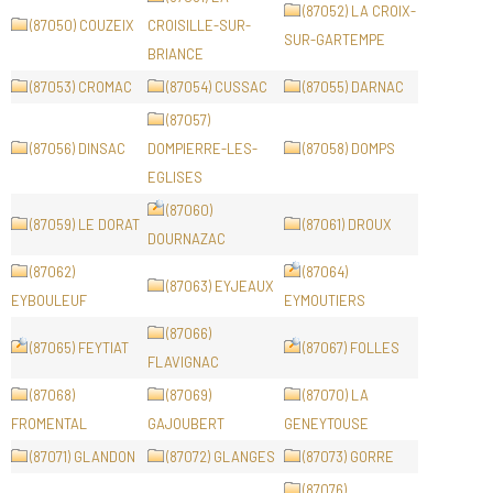
(87052) LA CROIX-
(87050) COUZEIX
CROISILLE-SUR-
SUR-GARTEMPE
BRIANCE
(87053) CROMAC
(87054) CUSSAC
(87055) DARNAC
(87057)
(87056) DINSAC
DOMPIERRE-LES-
(87058) DOMPS
EGLISES
(87060)
(87059) LE DORAT
(87061) DROUX
DOURNAZAC
(87062)
(87064)
(87063) EYJEAUX
EYBOULEUF
EYMOUTIERS
(87066)
(87065) FEYTIAT
(87067) FOLLES
FLAVIGNAC
(87068)
(87069)
(87070) LA
FROMENTAL
GAJOUBERT
GENEYTOUSE
(87071) GLANDON
(87072) GLANGES
(87073) GORRE
(87076)