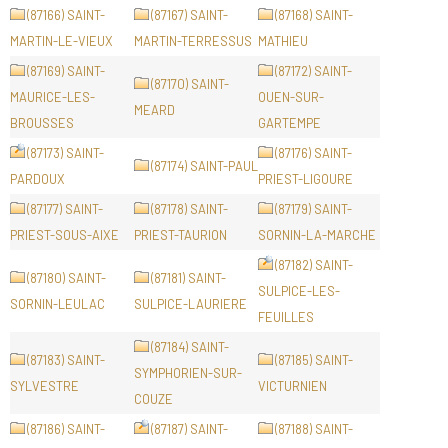
(87166) SAINT-
(87167) SAINT-
(87168) SAINT-
MARTIN-LE-VIEUX
MARTIN-TERRESSUS
MATHIEU
(87169) SAINT-
(87172) SAINT-
(87170) SAINT-
MAURICE-LES-
OUEN-SUR-
MEARD
BROUSSES
GARTEMPE
(87173) SAINT-
(87176) SAINT-
(87174) SAINT-PAUL
PARDOUX
PRIEST-LIGOURE
(87177) SAINT-
(87178) SAINT-
(87179) SAINT-
PRIEST-SOUS-AIXE
PRIEST-TAURION
SORNIN-LA-MARCHE
(87182) SAINT-
(87180) SAINT-
(87181) SAINT-
SULPICE-LES-
SORNIN-LEULAC
SULPICE-LAURIERE
FEUILLES
(87184) SAINT-
(87183) SAINT-
(87185) SAINT-
SYMPHORIEN-SUR-
SYLVESTRE
VICTURNIEN
COUZE
(87186) SAINT-
(87187) SAINT-
(87188) SAINT-