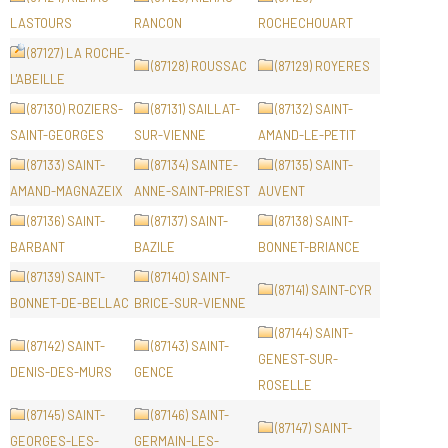
LASTOURS
RANCON
ROCHECHOUART
(87127) LA ROCHE-
(87128) ROUSSAC
(87129) ROYERES
L'ABEILLE
(87130) ROZIERS-
(87131) SAILLAT-
(87132) SAINT-
SAINT-GEORGES
SUR-VIENNE
AMAND-LE-PETIT
(87133) SAINT-
(87134) SAINTE-
(87135) SAINT-
AMAND-MAGNAZEIX
ANNE-SAINT-PRIEST
AUVENT
(87136) SAINT-
(87137) SAINT-
(87138) SAINT-
BARBANT
BAZILE
BONNET-BRIANCE
(87139) SAINT-
(87140) SAINT-
(87141) SAINT-CYR
BONNET-DE-BELLAC
BRICE-SUR-VIENNE
(87144) SAINT-
(87142) SAINT-
(87143) SAINT-
GENEST-SUR-
DENIS-DES-MURS
GENCE
ROSELLE
(87145) SAINT-
(87146) SAINT-
(87147) SAINT-
GEORGES-LES-
GERMAIN-LES-