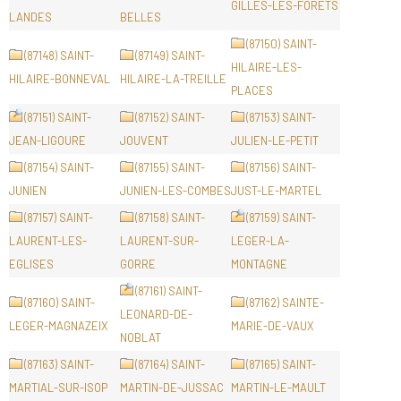
GILLES-LES-FORETS
LANDES
BELLES
(87150) SAINT-
(87148) SAINT-
(87149) SAINT-
HILAIRE-LES-
HILAIRE-BONNEVAL
HILAIRE-LA-TREILLE
PLACES
(87151) SAINT-
(87152) SAINT-
(87153) SAINT-
JEAN-LIGOURE
JOUVENT
JULIEN-LE-PETIT
(87154) SAINT-
(87155) SAINT-
(87156) SAINT-
JUNIEN
JUNIEN-LES-COMBES
JUST-LE-MARTEL
(87157) SAINT-
(87158) SAINT-
(87159) SAINT-
LAURENT-LES-
LAURENT-SUR-
LEGER-LA-
EGLISES
GORRE
MONTAGNE
(87161) SAINT-
(87160) SAINT-
(87162) SAINTE-
LEONARD-DE-
LEGER-MAGNAZEIX
MARIE-DE-VAUX
NOBLAT
(87163) SAINT-
(87164) SAINT-
(87165) SAINT-
MARTIAL-SUR-ISOP
MARTIN-DE-JUSSAC
MARTIN-LE-MAULT