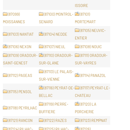
ISSOIRE
(87099)
(87100) MONTROL-
(87101)
MOISSANNES
SENARD
MORTEMART
(87105) NEUVIC-
(87103) NANTIAT
(87104) NEDDE
ENTIER
(87106) NEXON
(87107) NIEUL
(87108) NOUIC
(87109) ORADOUR-
(87110) ORADOUR-
(87111) ORADOUR-
SAINT-GENEST
SUR-GLANE
SUR-VAYRES
(87113) LE PALAIS-
(87112) PAGEAS
(87114) PANAZOL
SUR-VIENNE
(87116) PEYRAT-DE-
(87117) PEYRAT-LE-
(87115) PENSOL
BELLAC
CHATEAU
(87119) PIERRE-
(87120) LA
(87118) PEYRILHAC
BUFFIERE
PORCHERIE
(87121) RANCON
(87122) RAZES
(87123) REMPNAT
(87124) RILHAC-
(87125) RILHAC-
(87126)