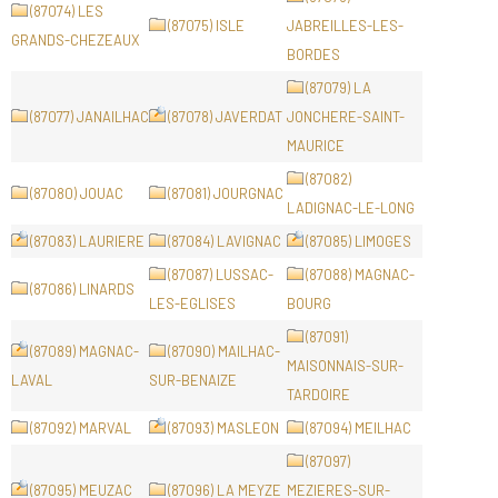
(87074) LES
(87075) ISLE
JABREILLES-LES-
GRANDS-CHEZEAUX
BORDES
(87079) LA
(87077) JANAILHAC
(87078) JAVERDAT
JONCHERE-SAINT-
MAURICE
(87082)
(87080) JOUAC
(87081) JOURGNAC
LADIGNAC-LE-LONG
(87083) LAURIERE
(87084) LAVIGNAC
(87085) LIMOGES
(87087) LUSSAC-
(87088) MAGNAC-
(87086) LINARDS
LES-EGLISES
BOURG
(87091)
(87089) MAGNAC-
(87090) MAILHAC-
MAISONNAIS-SUR-
LAVAL
SUR-BENAIZE
TARDOIRE
(87092) MARVAL
(87093) MASLEON
(87094) MEILHAC
(87097)
(87095) MEUZAC
(87096) LA MEYZE
MEZIERES-SUR-