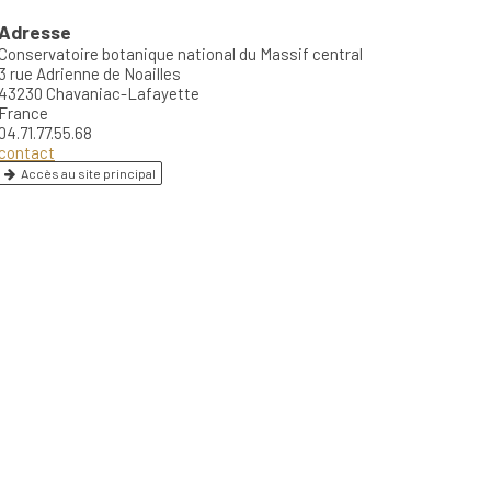
Adresse
Conservatoire botanique national du Massif central
3 rue Adrienne de Noailles
43230 Chavaniac-Lafayette
France
04.71.77.55.68
contact
Accès au site principal