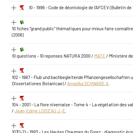
10 - 1996 - Code de déontologie de l'AFCEV
(Bulletin de 
10 fiches "grand public" thématiques pour mieux faire connaître 
(2006)
10 questions - 10 reponses NATURA 2000
/
MATE
/ Ministère de
102 - 1987 - Flub und bachbegleitende Pflanzengesellschafte
Dissertationes Botanicae)
/
Angelika SCHWABE A.
104 - 2001 - La flore nivernaise - Tome 4 - La végétation des va
/
Jean-Edme LOISEAU J.-E.
107(1-2) - 1993 - Les Hautes Chaumes du Forez : diagnostic éco