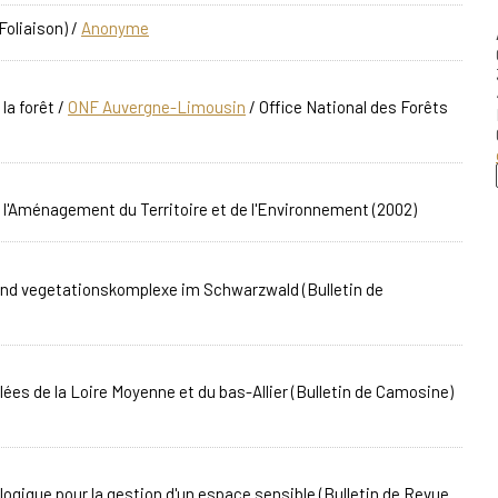
Foliaison)
/
Anonyme
la forêt
/
ONF Auvergne-Limousin
/ Office National des Forêts
 l'Aménagement du Territoire et de l'Environnement (2002)
n und vegetationskomplexe im Schwarzwald
(Bulletin de
llées de la Loire Moyenne et du bas-Allier
(Bulletin de Camosine)
logique pour la gestion d'un espace sensible
(Bulletin de Revue