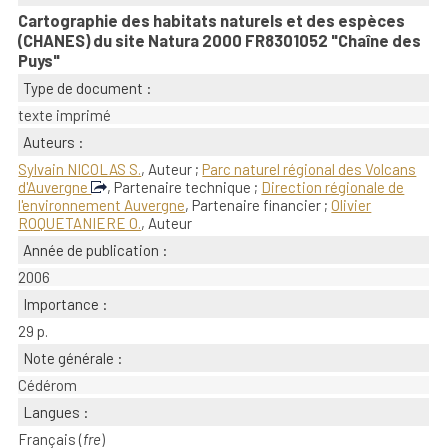
Cartographie des habitats naturels et des espèces
(CHANES) du site Natura 2000 FR8301052 "Chaîne des
Puys"
Type de document :
texte imprimé
Auteurs :
Sylvain NICOLAS S.
, Auteur ;
Parc naturel régional des Volcans
d'Auvergne
, Partenaire technique ;
Direction régionale de
l'environnement Auvergne
, Partenaire financier ;
Olivier
ROQUETANIERE O.
, Auteur
Année de publication :
2006
Importance :
29 p.
Note générale :
Cédérom
Langues :
Français (
fre
)