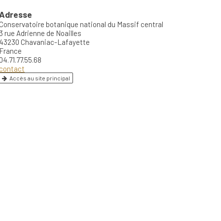
Adresse
Conservatoire botanique national du Massif central
3 rue Adrienne de Noailles
43230 Chavaniac-Lafayette
France
04.71.77.55.68
contact
Accès au site principal