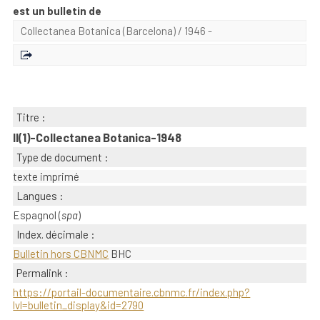
est un bulletin de
Collectanea Botanica (Barcelona)
/ 1946 -
Titre :
II(1)-Collectanea Botanica-1948
Type de document :
texte imprimé
Langues :
Espagnol (
spa
)
Index. décimale :
Bulletin hors CBNMC
BHC
Permalink :
https://portail-documentaire.cbnmc.fr/index.php?
lvl=bulletin_display&id=2790